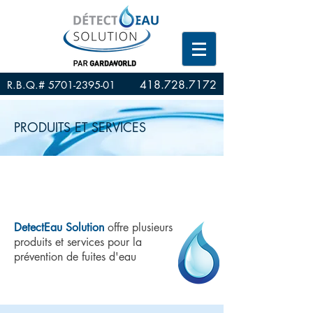
418.728.7172
R.B.Q.#
5701-2395-01
R.B.Q.#
5701-2395-01
PRODUITS ET SERVICES
DetectEau Solution
offre plusieurs
produits et services pour la
prévention de fuites d'eau